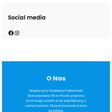
Social media
O Nas
Wspieramy działania Politechniki
Warszawskiej Filii w Płocku poprzez
promocję uczelni oraz współpracę z
samorządami. Stowarzyszenie krzewi
turystykę,