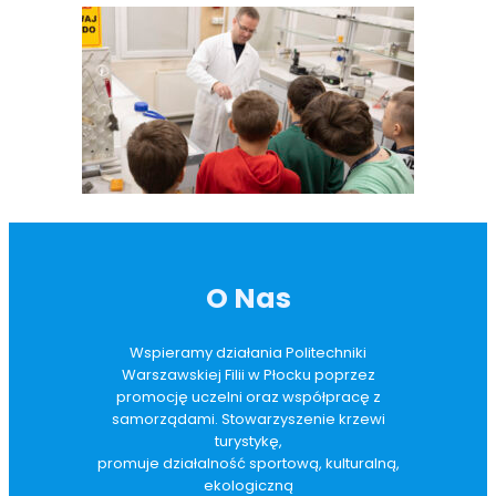
O Nas
Wspieramy działania Politechniki
Warszawskiej Filii w Płocku poprzez
promocję uczelni oraz współpracę z
samorządami. Stowarzyszenie krzewi
turystykę,
promuje działalność sportową, kulturalną,
ekologiczną