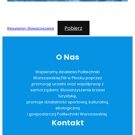
Pobierz
Regulamin-Stowarzyszenie
O Nas
Wspieramy działania Politechniki
Warszawskiej Filii w Płocku poprzez
promocję uczelni oraz współpracę z
samorządami. Stowarzyszenie krzewi
turystykę,
promuje działalność sportową, kulturalną,
ekologiczną
i gospodarczą Politechniki Warszawskiej.
Kontakt