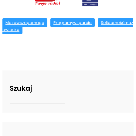
Mazowszepomaga
Programywsparcia
Solidarnośćmaz
owiecka
Szukaj