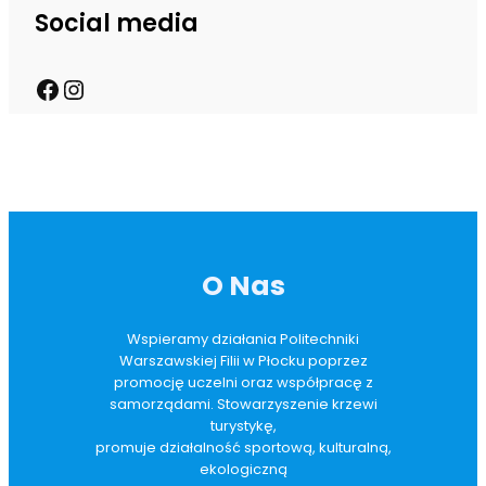
Social media
O Nas
Wspieramy działania Politechniki
Warszawskiej Filii w Płocku poprzez
promocję uczelni oraz współpracę z
samorządami. Stowarzyszenie krzewi
turystykę,
promuje działalność sportową, kulturalną,
ekologiczną