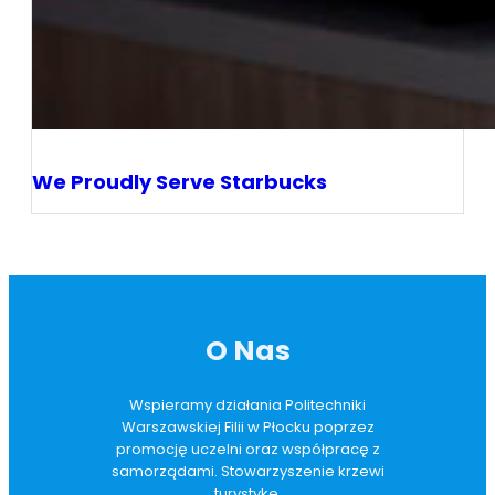
We Proudly Serve Starbucks
O Nas
Wspieramy działania Politechniki
Warszawskiej Filii w Płocku poprzez
promocję uczelni oraz współpracę z
samorządami. Stowarzyszenie krzewi
turystykę,