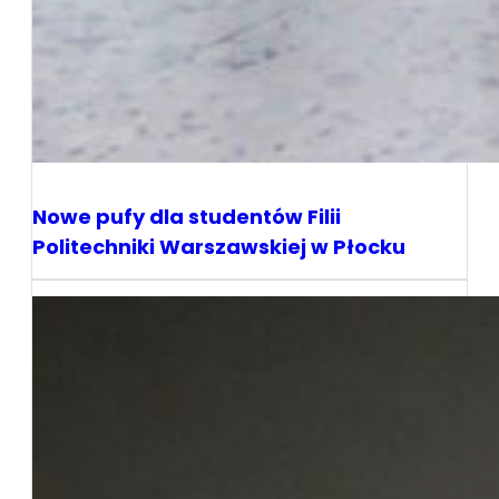
Nowe pufy dla studentów Filii
Politechniki Warszawskiej w Płocku