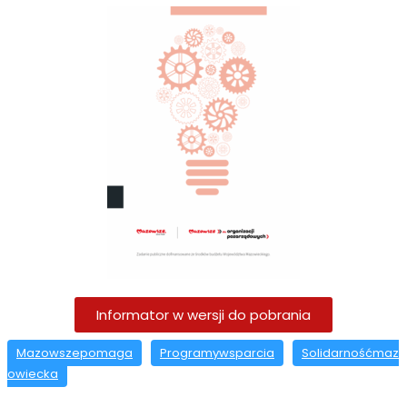
Informator w wersji do pobrania
Mazowszepomaga
Programywsparcia
Solidarnośćmaz
owiecka