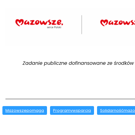
Zadanie publiczne
dofinansowane
ze środków
Mazowszepomaga
Programywsparcia
Solidarnośćmaz