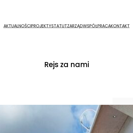
AKTUALNOŚCI
PROJEKTY
STATUT
ZARZĄD
WSPÓŁPRACA
KONTAKT
Rejs za nami
Szu