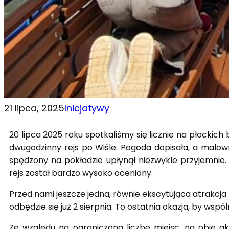
21 lipca, 2025
Inicjatywy
20 lipca 2025 roku spotkaliśmy się licznie na płockich
dwugodzinny rejs po Wiśle. Pogoda dopisała, a malown
spędzony na pokładzie upłynął niezwykle przyjemnie. 
rejs został bardzo wysoko oceniony.
Przed nami jeszcze jedna, równie ekscytująca atrakcja
odbędzie się już 2 sierpnia. To ostatnia okazja, by wspó
Ze względu na ograniczoną liczbę miejsc, na obie a