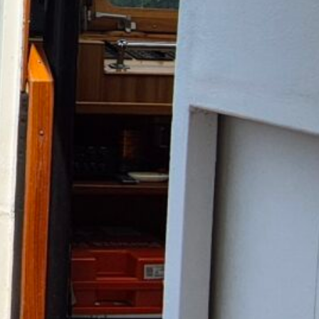
« kwi
ial media