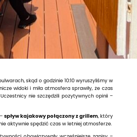
 bulwarach, skąd o godzinie 10:10 wyruszyliśmy w
icze widoki i miła atmosfera sprawiły, że czas
Uczestnicy nie szczędzili pozytywnych opinii –
 –
spływ kajakowy połączony z grillem
, który
lnie aktywnie spędzić czas w letniej atmosferze.
ktywności obowiązywały wcześniejsze zapisy –