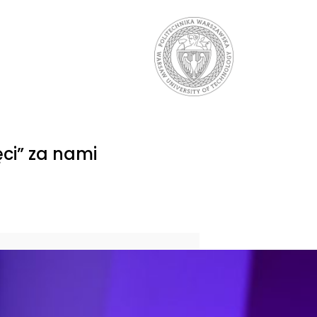
ci” za nami
kaj