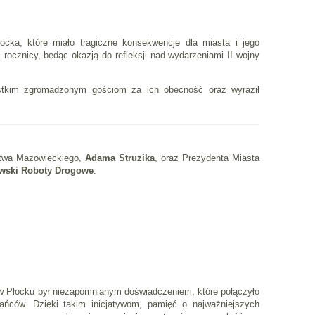
ocka, które miało tragiczne konsekwencje dla miasta i jego
rocznicy, będąc okazją do refleksji nad wydarzeniami II wojny
tkim zgromadzonym gościom za ich obecność oraz wyraził
ztwa Mazowieckiego,
Adama Struzika
, oraz Prezydenta Miasta
wski Roboty Drogowe
.
ii w Płocku był niezapomnianym doświadczeniem, które połączyło
kańców. Dzięki takim inicjatywom, pamięć o najważniejszych