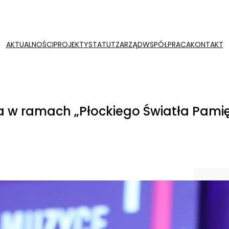
AKTUALNOŚCI
PROJEKTY
STATUT
ZARZĄD
WSPÓŁPRACA
KONTAKT
 w ramach „Płockiego Światła Pamię
Szu