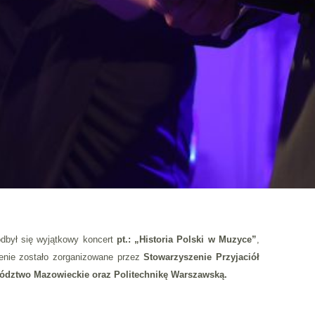
 odbył się wyjątkowy koncert
pt.:
„Historia Polski w Muzyce”
,
enie zostało zorganizowane przez
Stowarzyszenie Przyjaciół
dztwo Mazowieckie oraz Politechnikę Warszawską.