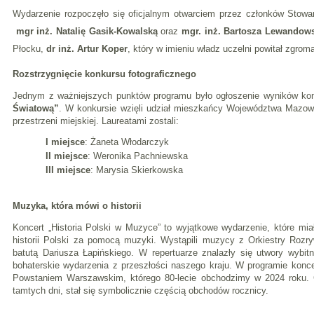
Wydarzenie rozpoczęło się oficjalnym otwarciem przez członków Stowarz
mgr inż. Natalię Gasik-Kowalską
oraz
mgr. inż. Bartosza Lewandow
Płocku,
dr inż. Artur Koper
, który w imieniu władz uczelni powitał zgro
Rozstrzygnięcie konkursu fotograficznego
Jednym z ważniejszych punktów programu było ogłoszenie wyników konk
Światową”
. W konkursie wzięli udział mieszkańcy Województwa Mazowiec
przestrzeni miejskiej. Laureatami zostali:
I miejsce
: Żaneta Włodarczyk
II miejsce
: Weronika Pachniewska
III miejsce
: Marysia Skierkowska
Muzyka, która mówi o historii
Koncert „Historia Polski w Muzyce” to wyjątkowe wydarzenie, które m
historii Polski za pomocą muzyki. Wystąpili muzycy z Orkiestry Rozr
batutą Dariusza Łapińskiego. W repertuarze znalazły się utwory wybitn
bohaterskie wydarzenia z przeszłości naszego kraju. W programie kon
Powstaniem Warszawskim, którego 80-lecie obchodzimy w 2024 roku. 
tamtych dni, stał się symbolicznie częścią obchodów rocznicy.