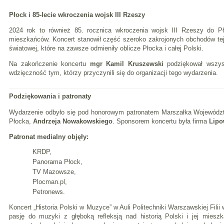
Płock i 85-lecie wkroczenia wojsk III Rzeszy
2024 rok to również 85. rocznica wkroczenia wojsk III Rzeszy do Pł
mieszkańców. Koncert stanowił część szeroko zakrojonych obchodów tej 
światowej, które na zawsze odmieniły oblicze Płocka i całej Polski.
Na zakończenie koncertu
mgr Kamil Kruszewski
podziękował wszys
wdzięczność tym, którzy przyczynili się do organizacji tego wydarzenia.
Podziękowania i patronaty
Wydarzenie odbyło się pod honorowym patronatem Marszałka Wojewód
Płocka,
Andrzeja Nowakowskiego
. Sponsorem koncertu była firma
Lipo
Patronat medialny objęły:
KRDP,
Panorama Płock,
TV Mazowsze,
Plocman.pl,
Petronews.
Koncert „Historia Polski w Muzyce” w Auli Politechniki Warszawskiej Fil
pasję do muzyki z głęboką refleksją nad historią Polski i jej miesz