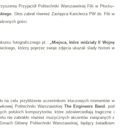
yszenia Przyjaciół Politechniki Warszawskiej Filii w Płocku–
skiego
. Głos zabrał również Zastępca Kanclerza PW ds. Filii w
madzonych gości.
ursu fotograficznego pt.:
„Miejsca, które widziały II Wojnę
kiego, którzy poprzez swoje zdjęcia ukazali ślady historii w
iało na celu przybliżenie uczestnikom kluczowych momentów w
ywkowej Politechniki Warszawskiej
The Engineers Band
, pod
ych polskich kompozytorów, które odzwierciedlają tragiczne i
certu nie zabrakło również muzycznych akcentów związanych z
Gmach Główny Politechniki Warszawskiej, będący świadkiem