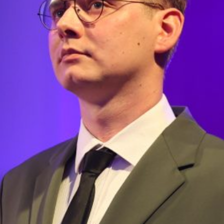
« kwi
ial media