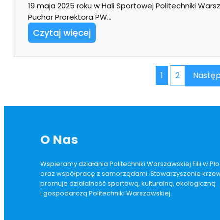
19 maja 2025 roku w Hali Sportowej Politechniki Warsza
Puchar Prorektora PW…
Czytaj więcej
1
2
Następ
O Nas
Wspieramy działania Politechniki Warszawskiej Filii w P
oraz współpracę z samorządami. Stowarzyszenie krzewi
promuje działalność sportową, kulturalną, ekologiczną
i gospodarczą Politechniki Warszawskiej.