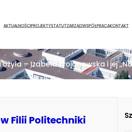
AKTUALNOŚCI
PROJEKTY
STATUT
ZARZĄD
WSPÓŁPRACA
KONTAKT
i ożyła – Izabela Trojanowska i jej „N
S
Filii Politechniki