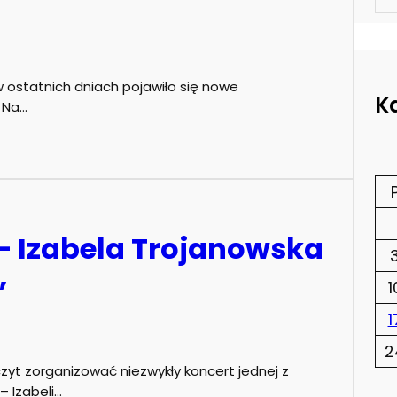
 w ostatnich dniach pojawiło się nowe
K
 Na…
 – Izabela Trojanowska
”
1
1
2
zczyt zorganizować niezwykły koncert jednej z
– Izabeli…