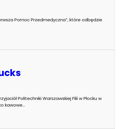
ierwsza Pomoc Przedmedyczna”, które odbędzie
bucks
yjaciół Politechniki Warszawskiej Filii w Płocku w
sko kawowe…