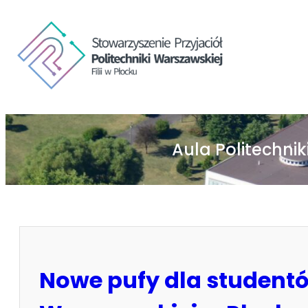
Aula Politechnik
Nowe pufy dla studentów 