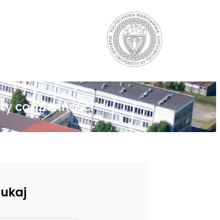
uty codzienności”
zukaj