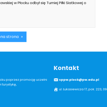
wskiej w Płocku odbył się Turniej Piłki Siatkowej o
na strona
»
Kontakt
łocku poprzez promocję uczelni
sppw.plock@pw.edu.pl
 turystykę,
ul. Łukasiewicza 17, pok. 223, 0