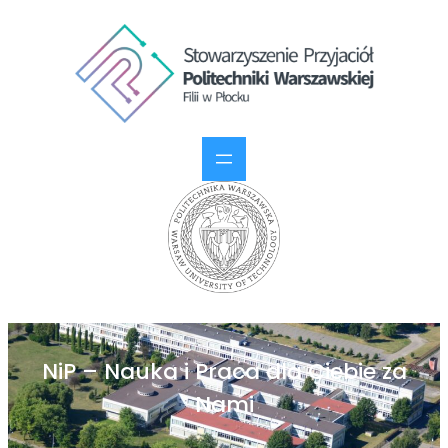
NiP – Nauka i Praca dla Ciebie za
Nami