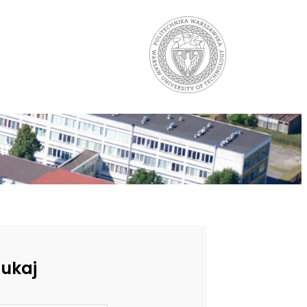
i
zukaj