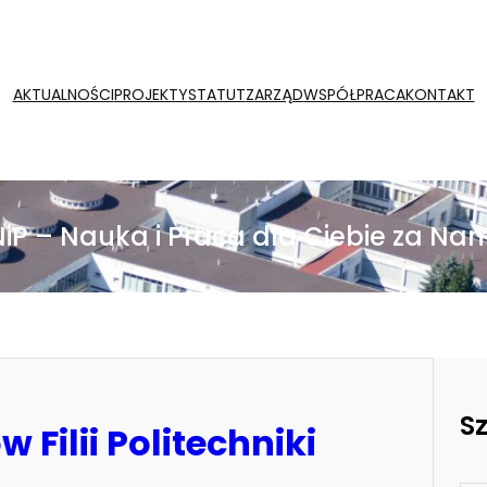
AKTUALNOŚCI
PROJEKTY
STATUT
ZARZĄD
WSPÓŁPRACA
KONTAKT
NiP – Nauka i Praca dla Ciebie za Nam
S
Filii Politechniki