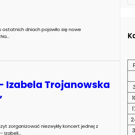
 w ostatnich dniach pojawiło się nowe
K
 Na…
 – Izabela Trojanowska
”
1
1
2
zczyt zorganizować niezwykły koncert jednej z
3
– Izabeli…