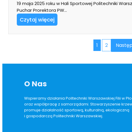
19 maja 2025 roku w Hali Sportowej Politechniki Warsza
Puchar Prorektora PW…
Czytaj więcej
1
2
Następ
O Nas
Wspieramy działania Politechniki Warszawskiej Filii w P
oraz współpracę z samorządami. Stowarzyszenie krzewi
promuje działalność sportową, kulturalną, ekologiczną
i gospodarczą Politechniki Warszawskiej.