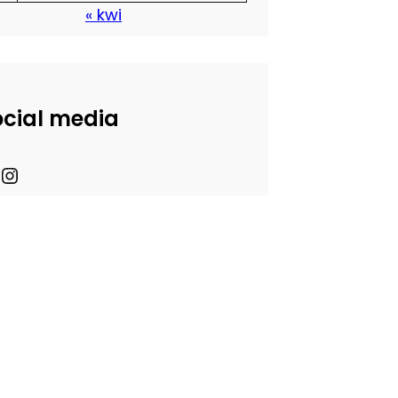
« kwi
ocial media