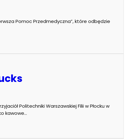
ierwsza Pomoc Przedmedyczna”, które odbędzie
bucks
yjaciół Politechniki Warszawskiej Filii w Płocku w
sko kawowe…