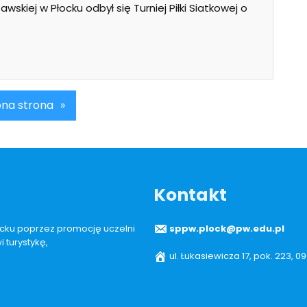
wskiej w Płocku odbył się Turniej Piłki Siatkowej o
na strona
»
Kontakt
łocku poprzez promocję uczelni
sppw.plock@pw.edu.pl
 turystykę,
ul. Łukasiewicza 17, pok. 223, 0