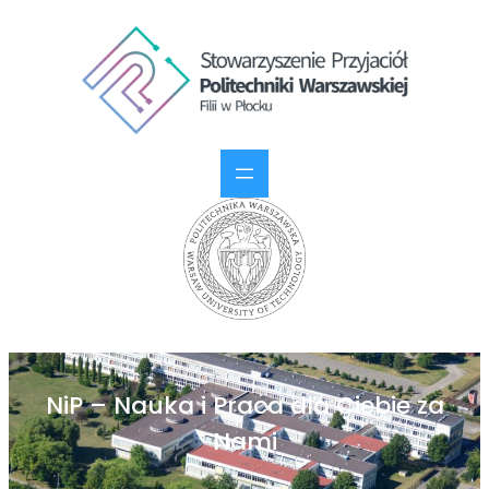
NiP – Nauka i Praca dla Ciebie za
Nami