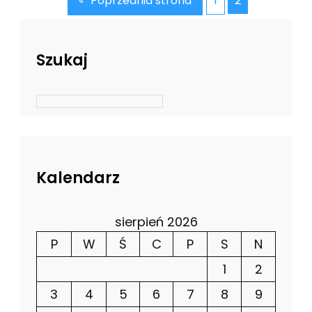
«
Poprzednia strona
1
2
Szukaj
Kalendarz
sierpień 2026
P
W
Ś
C
P
S
N
1
2
3
4
5
6
7
8
9