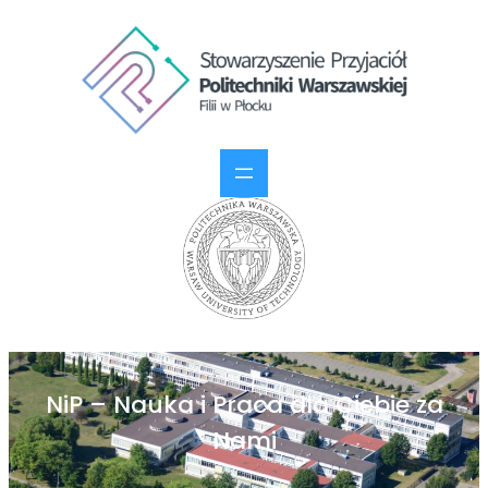
NiP – Nauka i Praca dla Ciebie za
Nami