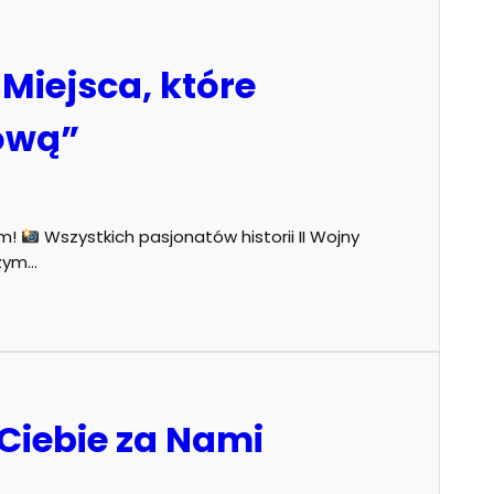
Miejsca, które
tową”
ym!
Wszystkich pasjonatów historii II Wojny
szym…
 Ciebie za Nami