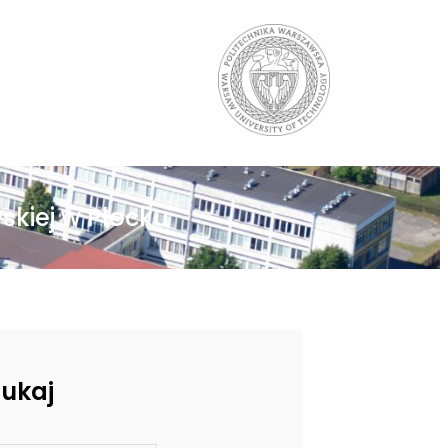
skiej w Płocku
zukaj