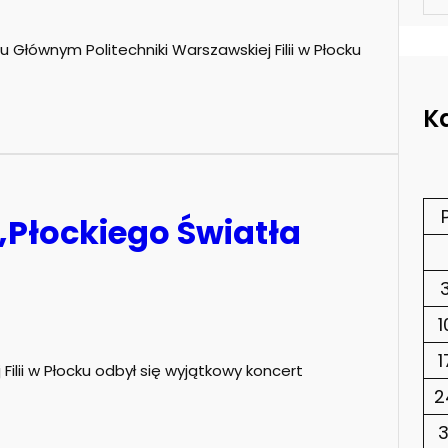
 Głównym Politechniki Warszawskiej Filii w Płocku
K
Płockiego Światła
1
1
 Filii w Płocku odbył się wyjątkowy koncert
2
3