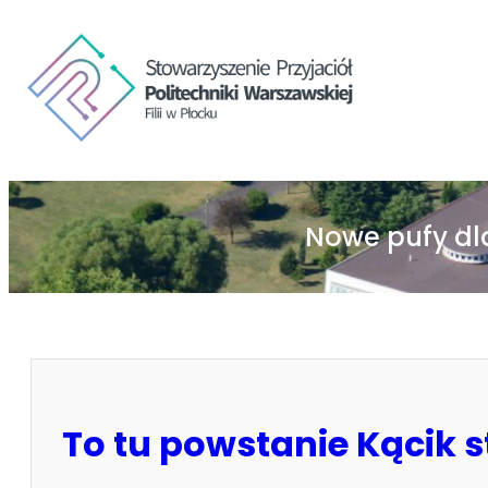
Nowe pufy dla
To tu powstanie Kącik 