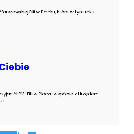
arszawskiej Filii w Płocku, które w tym roku
 Ciebie
yjaciół PW Filii w Płocku wspólnie z Urzędem
ku…