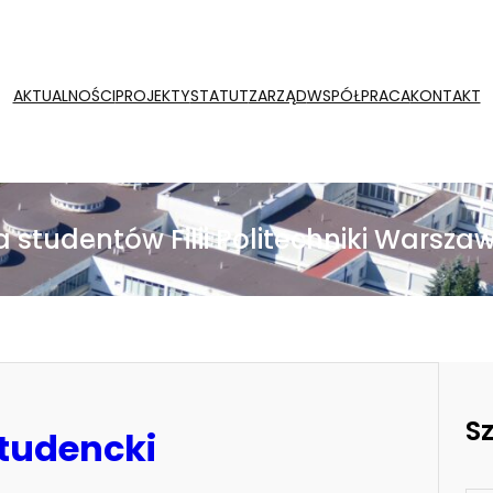
AKTUALNOŚCI
PROJEKTY
STATUT
ZARZĄD
WSPÓŁPRACA
KONTAKT
 studentów Filii Politechniki Warszaw
S
studencki