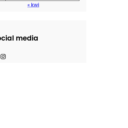
« kwi
ocial media